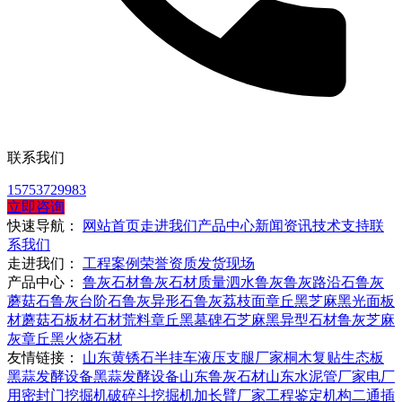
联系我们
15753729983
立即咨询
快速导航：
网站首页
走进我们
产品中心
新闻资讯
技术支持
联
系我们
走进我们：
工程案例
荣誉资质
发货现场
产品中心：
鲁灰石材
鲁灰石材质量
泗水鲁灰
鲁灰路沿石
鲁灰
蘑菇石
鲁灰台阶石
鲁灰异形石
鲁灰荔枝面
章丘黑
芝麻黑
光面板
材
蘑菇石板材
石材荒料
章丘黑墓碑石
芝麻黑异型石材
鲁灰芝麻
灰
章丘黑火烧石材
友情链接：
山东黄锈石
半挂车液压支腿厂家
桐木复贴生态板
黑蒜发酵设备
黑蒜发酵设备
山东鲁灰石材
山东水泥管厂家
电厂
用密封门
挖掘机破碎斗
挖掘机加长臂厂家
工程鉴定机构
二通插