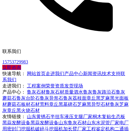
联系我们
15753729983
立即咨询
快速导航：
网站首页
走进我们
产品中心
新闻资讯
技术支持
联
系我们
走进我们：
工程案例
荣誉资质
发货现场
产品中心：
鲁灰石材
鲁灰石材质量
泗水鲁灰
鲁灰路沿石
鲁灰
蘑菇石
鲁灰台阶石
鲁灰异形石
鲁灰荔枝面
章丘黑
芝麻黑
光面板
材
蘑菇石板材
石材荒料
章丘黑墓碑石
芝麻黑异型石材
鲁灰芝麻
灰
章丘黑火烧石材
友情链接：
山东黄锈石
半挂车液压支腿厂家
桐木复贴生态板
黑蒜发酵设备
黑蒜发酵设备
山东鲁灰石材
山东水泥管厂家
电厂
用密封门
挖掘机破碎斗
挖掘机加长臂厂家
工程鉴定机构
二通插